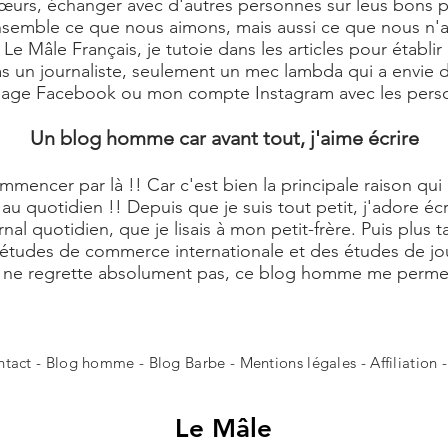
rs, échanger avec d'autres personnes sur leus bons plan
 ensemble ce que nous aimons, mais aussi ce que nous n'
e Mâle Français, je tutoie dans les articles pour établir
pas un journaliste, seulement un mec lambda qui a envie de
 page Facebook ou mon compte Instagram avec les perso
Un blog homme car avant tout, j'aime écrire
commencer par là !! Car c'est bien la principale raison q
au quotidien !! Depuis que je suis tout petit, j'adore éc
rnal quotidien, que je lisais à mon petit-frère. Puis plus 
 études de commerce internationale et des études de jour
Je ne regrette absolument pas, ce blog homme me perme
ntact
- Blog homme -
Blog Barbe
-
Mentions légales
-
Affiliation
Le
Mâle