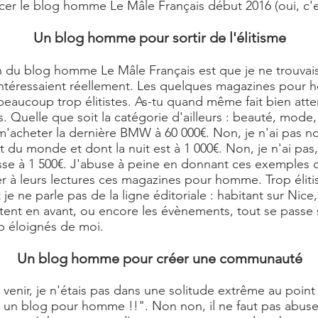
ncer le
blog homme
Le Mâle Français début 2016 (oui, c'e
Un blog homme pour sortir de l'élitisme
on du
blog homme Le Mâle Français
est que je ne trouvai
intéressaient réellement. Les quelques magazines pour
eaucoup trop élitistes. As-tu quand même fait bien atten
es. Quelle que soit la catégorie d'ailleurs : beauté, mod
r m'acheter la dernière BMW à 60 000€. Non, je n'ai pas no
ut du monde et dont la nuit est à 1 000€. Non, je n'ai pas
sse à 1 500€. J'abuse à peine en donnant ces exemples c
 à leurs lectures ces magazines pour homme. Trop élitist
 ne parle pas de la ligne éditoriale : habitant sur Nice, l
ttent en avant, ou encore les évènements, tout se passe 
 éloignés de moi.
Un blog homme pour créer une communauté
e venir, je n'étais pas dans une solitude extrême au point
er un blog pour homme !!". Non non, il ne faut pas abuse