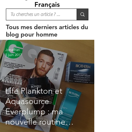
Français
Tous mes derniers articles du
blog pour homme
Jonathan
5 juin 2017
Life Plankton et
Aquasource
Everplump : ma
nouvelle routine