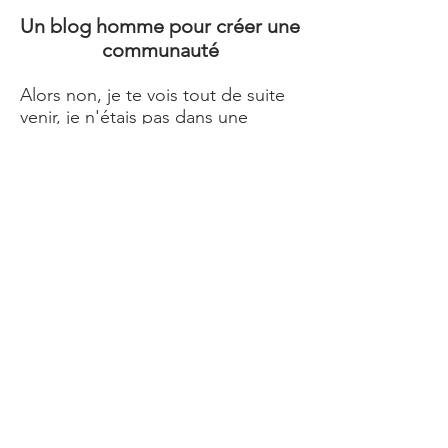
Un blog homme pour créer une
communauté
Alors non, je te vois tout de suite
venir, je n'étais pas dans une
solitude extrême au point de me
dire "il faut que je me fasse des
amis, donc je vais créer un blog
pour homme !!". Non non, il ne
faut pas abuser. En revanche,
j'adore partager mes bons plans,
mes coups de cœurs, échanger
avec d'autres personnes sur leus
bons plans, ce qu'ils aiment faire,
leurs endroits favoris. Bref,
partager ensemble ce que nous
aimons, mais aussi ce que nous
n'aimons pas. C'est pour cette
raison que ce sur le blog homme
Le Mâle Français, je tutoie dans les