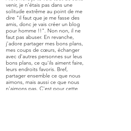
venir, je n'étais pas dans une
solitude extrême au point de me
dire "il faut que je me fasse des
amis, donc je vais créer un blog
pour homme !!". Non non, il ne
faut pas abuser. En revanche,
j'adore partager mes bons plans,
mes coups de cœurs, échanger
avec d'autres personnes sur leus
bons plans, ce qu'ils aiment faire,
leurs endroits favoris. Bref,
partager ensemble ce que nous
aimons, mais aussi ce que nous
n'aimons pas. C'est pour cette
raison que ce sur le blog homme
Le Mâle Français, je tutoie dans les
articles pour établir une certaine
proximité avec les lecteurs. Après
tout, je ne suis pas un journaliste,
seulement un mec lambda qui a