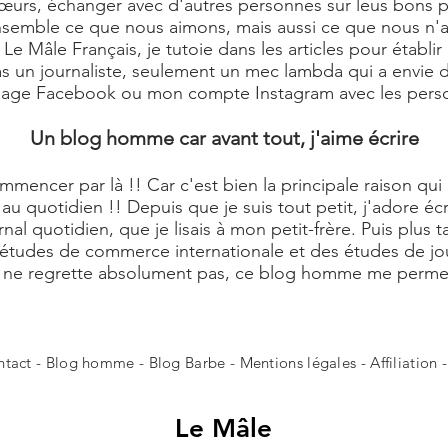
rs, échanger avec d'autres personnes sur leus bons plan
 ensemble ce que nous aimons, mais aussi ce que nous n'
e Mâle Français, je tutoie dans les articles pour établir
pas un journaliste, seulement un mec lambda qui a envie de
 page Facebook ou mon compte Instagram avec les perso
Un blog homme car avant tout, j'aime écrire
commencer par là !! Car c'est bien la principale raison q
au quotidien !! Depuis que je suis tout petit, j'adore éc
rnal quotidien, que je lisais à mon petit-frère. Puis plus 
 études de commerce internationale et des études de jour
Je ne regrette absolument pas, ce blog homme me perme
ntact
- Blog homme -
Blog Barbe
-
Mentions légales
-
Affiliation
Le
Mâle