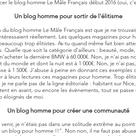
ncer le
blog homme
Le Mâle Français début 2016 (oui, c'e
Un blog homme pour sortir de l'élitisme
on du
blog homme Le Mâle Français
est que je ne trouvai
intéressaient réellement. Les quelques magazines pour
eaucoup trop élitistes. As-tu quand même fait bien atten
es. Quelle que soit la catégorie d'ailleurs : beauté, mod
r m'acheter la dernière BMW à 60 000€. Non, je n'ai pas no
ut du monde et dont la nuit est à 1 000€. Non, je n'ai pas
sse à 1 500€. J'abuse à peine en donnant ces exemples c
 à leurs lectures ces magazines pour homme. Trop élitist
 ne parle pas de la ligne éditoriale : habitant sur Nice, l
ttent en avant, ou encore les évènements, tout se passe 
 éloignés de moi.
Un blog homme pour créer une communauté
e venir, je n'étais pas dans une solitude extrême au point
er un blog pour homme !!". Non non, il ne faut pas abuse