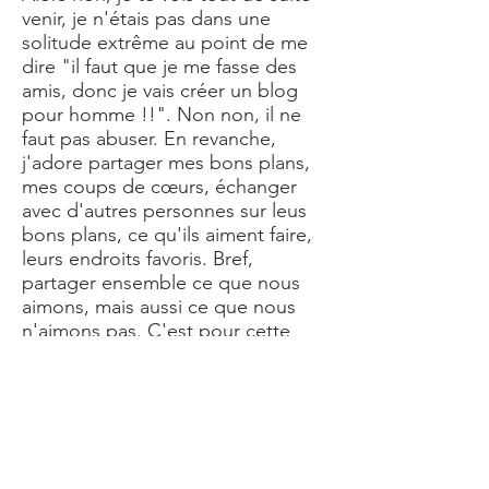
venir, je n'étais pas dans une
solitude extrême au point de me
dire "il faut que je me fasse des
amis, donc je vais créer un blog
pour homme !!". Non non, il ne
faut pas abuser. En revanche,
j'adore partager mes bons plans,
mes coups de cœurs, échanger
avec d'autres personnes sur leus
bons plans, ce qu'ils aiment faire,
leurs endroits favoris. Bref,
partager ensemble ce que nous
aimons, mais aussi ce que nous
n'aimons pas. C'est pour cette
raison que ce sur le blog homme
Le Mâle Français, je tutoie dans les
articles pour établir une certaine
proximité avec les lecteurs. Après
tout, je ne suis pas un journaliste,
seulement un mec lambda qui a