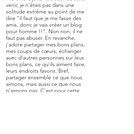
venir, je n'étais pas dans une
solitude extrême au point de me
dire "il faut que je me fasse des
amis, donc je vais créer un blog
pour homme !!". Non non, il ne
faut pas abuser. En revanche,
j'adore partager mes bons plans,
mes coups de cœurs, échanger
avec d'autres personnes sur leus
bons plans, ce qu'ils aiment faire,
leurs endroits favoris. Bref,
partager ensemble ce que nous
aimons, mais aussi ce que nous
n'aimons pas. C'est pour cette
raison que ce sur le blog homme
Le Mâle Français, je tutoie dans les
articles pour établir une certaine
proximité avec les lecteurs. Après
tout, je ne suis pas un journaliste,
seulement un mec lambda qui a