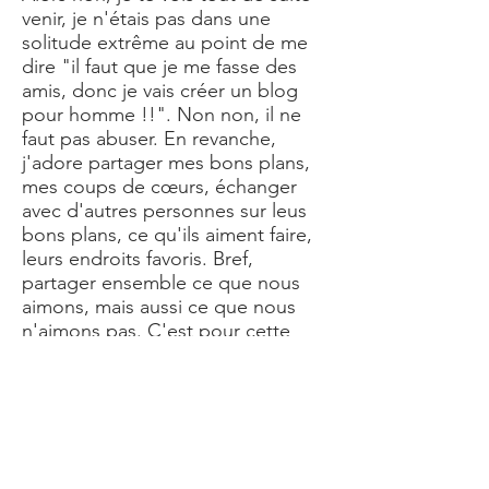
venir, je n'étais pas dans une
solitude extrême au point de me
dire "il faut que je me fasse des
amis, donc je vais créer un blog
pour homme !!". Non non, il ne
faut pas abuser. En revanche,
j'adore partager mes bons plans,
mes coups de cœurs, échanger
avec d'autres personnes sur leus
bons plans, ce qu'ils aiment faire,
leurs endroits favoris. Bref,
partager ensemble ce que nous
aimons, mais aussi ce que nous
n'aimons pas. C'est pour cette
raison que ce sur le blog homme
Le Mâle Français, je tutoie dans les
articles pour établir une certaine
proximité avec les lecteurs. Après
tout, je ne suis pas un journaliste,
seulement un mec lambda qui a