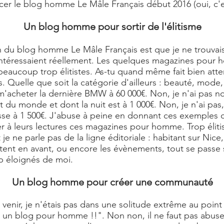
ncer le
blog homme
Le Mâle Français début 2016 (oui, c'e
Un blog homme pour sortir de l'élitisme
on du
blog homme Le Mâle Français
est que je ne trouvai
intéressaient réellement. Les quelques magazines pour
eaucoup trop élitistes. As-tu quand même fait bien atten
es. Quelle que soit la catégorie d'ailleurs : beauté, mod
r m'acheter la dernière BMW à 60 000€. Non, je n'ai pas no
ut du monde et dont la nuit est à 1 000€. Non, je n'ai pas
sse à 1 500€. J'abuse à peine en donnant ces exemples c
 à leurs lectures ces magazines pour homme. Trop élitist
 ne parle pas de la ligne éditoriale : habitant sur Nice, l
ttent en avant, ou encore les évènements, tout se passe 
 éloignés de moi.
Un blog homme pour créer une communauté
e venir, je n'étais pas dans une solitude extrême au point
er un blog pour homme !!". Non non, il ne faut pas abuse