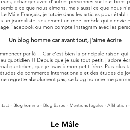
rs, échanger avec d'autres personnes sur leus bons plan
 ensemble ce que nous aimons, mais aussi ce que nous n'
e Mâle Français, je tutoie dans les articles pour établir
pas un journaliste, seulement un mec lambda qui a envie de
 page Facebook ou mon compte Instagram avec les perso
Un blog homme car avant tout, j'aime écrire
commencer par là !! Car c'est bien la principale raison q
au quotidien !! Depuis que je suis tout petit, j'adore éc
rnal quotidien, que je lisais à mon petit-frère. Puis plus 
 études de commerce internationale et des études de jour
Je ne regrette absolument pas, ce blog homme me perme
ntact
- Blog homme -
Blog Barbe
-
Mentions légales
-
Affiliation
Le
Mâle