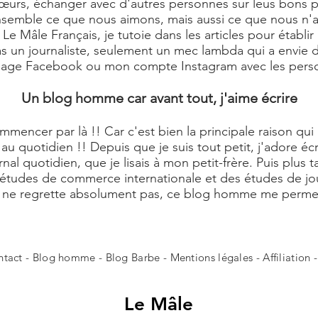
rs, échanger avec d'autres personnes sur leus bons plan
 ensemble ce que nous aimons, mais aussi ce que nous n'
e Mâle Français, je tutoie dans les articles pour établir
pas un journaliste, seulement un mec lambda qui a envie de
 page Facebook ou mon compte Instagram avec les perso
Un blog homme car avant tout, j'aime écrire
commencer par là !! Car c'est bien la principale raison q
au quotidien !! Depuis que je suis tout petit, j'adore éc
rnal quotidien, que je lisais à mon petit-frère. Puis plus 
 études de commerce internationale et des études de jour
Je ne regrette absolument pas, ce blog homme me perme
ntact
- Blog homme -
Blog Barbe
-
Mentions légales
-
Affiliation
Le
Mâle