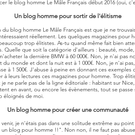
ncer le
blog homme
Le Mâle Français début 2016 (oui, c'e
Un blog homme pour sortir de l'élitisme
on du
blog homme Le Mâle Français
est que je ne trouvai
intéressaient réellement. Les quelques magazines pour
eaucoup trop élitistes. As-tu quand même fait bien atten
es. Quelle que soit la catégorie d'ailleurs : beauté, mod
r m'acheter la dernière BMW à 60 000€. Non, je n'ai pas no
ut du monde et dont la nuit est à 1 000€. Non, je n'ai pas
sse à 1 500€. J'abuse à peine en donnant ces exemples c
 à leurs lectures ces magazines pour homme. Trop élitist
 ne parle pas de la ligne éditoriale : habitant sur Nice, l
ttent en avant, ou encore les évènements, tout se passe 
 éloignés de moi.
Un blog homme pour créer une communauté
e venir, je n'étais pas dans une solitude extrême au point
er un blog pour homme !!". Non non, il ne faut pas abuse