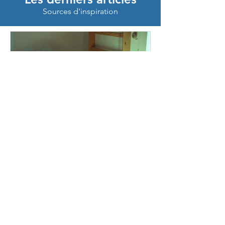
Sources d'inspiration
Jonathan
1 juil.
Masturbation masculine :
est-ce vraiment bon pour la
santé ou tu te fais du mal ?
Mise à jour : juillet 2026. La