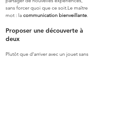
partager de nouvelles expériences, 
sans forcer quoi que ce soit.Le maître 
mot : la 
communication bienveillante
.
Proposer une découverte à 
deux
Plutôt que d’arriver avec un jouet sans 
prévenir, propose une activité 
commune : “Et si on testait une box 
sensuelle ensemble ?” C’est plus 
ludique et inclusif. L’idée, c’est de 
partager une expérience
, pas de 
consommer un objet. C’est aussi là 
que les concepts des boxes coquines 
ou des calendriers de l'avents de 
sextoys prennent tout leur sens : les 
coffrets sont pensés pour être 
découverts à deux, dans un cadre 