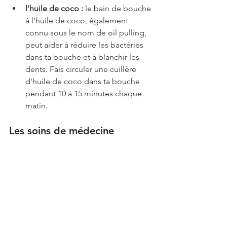
l'huile de coco :
 le bain de bouche 
à l'huile de coco, également 
connu sous le nom de oil pulling, 
peut aider à réduire les bactéries 
dans ta bouche et à blanchir les 
dents. Fais circuler une cuillère 
d'huile de coco dans ta bouche 
pendant 10 à 15 minutes chaque 
matin.
Les soins de médecine 
esthétique pour des dents 
blanches
Tu as envie d'aller vite ? Sache qu'il 
existe des soins en médecine 
esthétique pour agir sur tes dents : 
les facettes dentaires : 
les facettes 