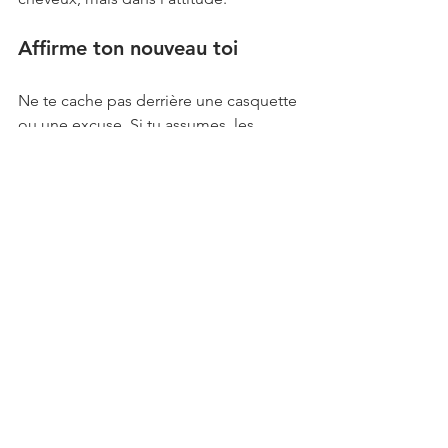
Affirme ton nouveau toi
Ne te cache pas derrière une casquette 
ou une excuse. Si tu assumes, les 
autres suivront. Un regard franc, une 
posture droite et un sourire sincère 
valent bien plus qu’une mèche bien 
placée.
Inspire-toi, mais reste toi-
même
Observe les hommes qui ont 
transformé leur calvitie en signature : 
Bruce Willis, Dwayne Johnson, Pep 
Guardiola… Tous ont un point 
commun : ils ont accepté, stylisé, 