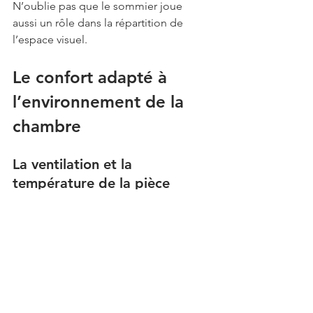
N’oublie pas que le sommier joue 
aussi un rôle dans la répartition de 
l’espace visuel.
Le confort adapté à 
l’environnement de la 
chambre
La ventilation et la 
température de la pièce
Le climat de ta chambre, en particulier 
la température et l'humidité, influence 
ton choix de matelas. Certaines 
matières, comme la mousse à 
mémoire de forme, retiennent plus la 
chaleur, tandis que d'autres, comme 