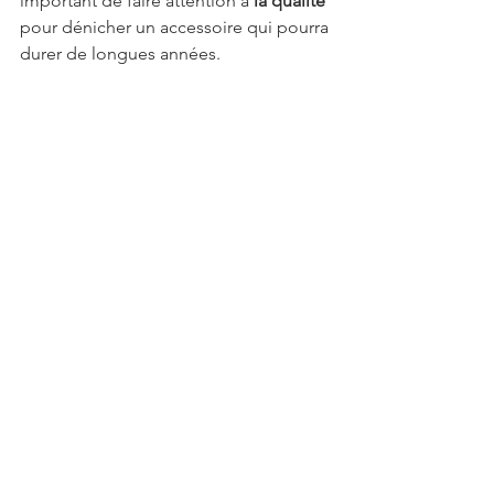
important de faire attention à 
la qualité
pour dénicher un accessoire qui pourra 
durer de longues années.
Mode
Voir tout
Posts récents