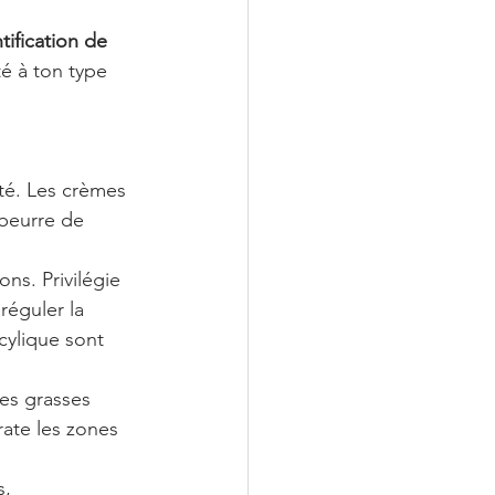
ification de 
té à ton type 
té. Les crèmes 
beurre de 
ns. Privilégie 
éguler la 
ylique sont 
es grasses 
ate les zones 
, 