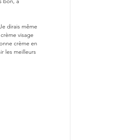
s bon, à 
 Je dirais même 
e crème visage 
 bonne crème en 
r les meilleurs 