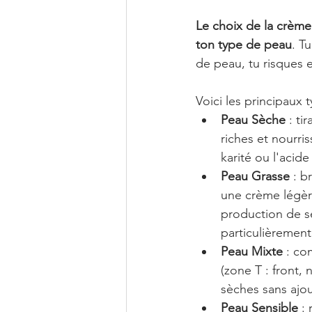
Le choix de la crème
ton type de peau
. T
de peau, tu risques e
Voici les principaux 
Peau Sèche
 : t
riches et nourri
karité ou l'acid
Peau Grasse
 : b
une crème légère
production de s
particulièrement
Peau Mixte
 : co
(zone T : front,
sèches sans ajou
Peau Sensible
 :