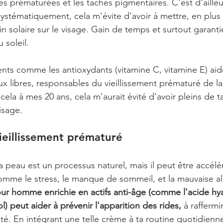
es prématurées et les taches pigmentaires. C'est d'ailleu
 systématiquement, cela m'évite d'avoir à mettre, en plu
in solaire sur le visage. Gain de temps et surtout garanti
 soleil. 
ents comme les antioxydants (vitamine C, vitamine E) aid
aux libres, responsables du vieillissement prématuré de la
 cela à mes 20 ans, cela m'aurait évité d'avoir pleins de t
isage.
ieillissement prématuré
la peau est un processus naturel, mais il peut être accélé
comme le stress, le manque de sommeil, et la mauvaise al
r homme enrichie en actifs anti-âge (comme l'acide hya
l) peut aider à prévenir l'apparition des rides,
 à raffermi
ité. En intégrant une telle crème à ta routine quotidienn