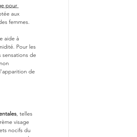
ge pour 
ptée aux 
 des femmes.
e aide à 
idité. Pour les 
s sensations de 
 non 
'apparition de 
entales
, telles 
crème visage 
ets nocifs du 