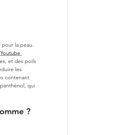
 pour la peau. 
 Youtube 
es, et des poils 
éduire les 
es contenant 
 panthénol, qui 
 homme ?