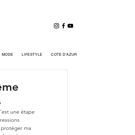
MODE
LIFESTYLE
COTE D'AZUR
rème
s
'est une étape 
ressions 
x protéger ma 