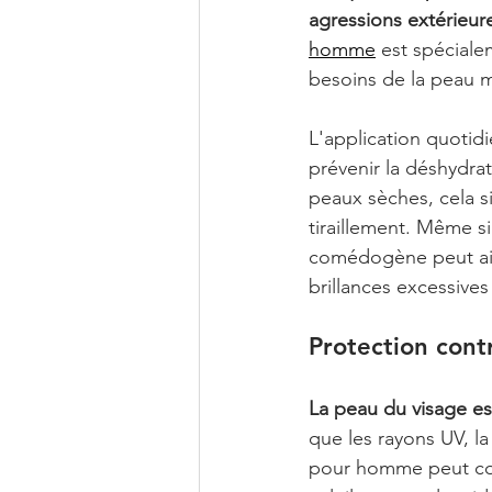
agressions extérieur
homme
 est spéciale
besoins de la peau m
L'application quotid
prévenir la déshydrat
peaux sèches, cela si
tiraillement. Même s
comédogène peut aide
brillances excessives
Protection cont
La peau du visage e
que les rayons UV, l
pour homme peut conte