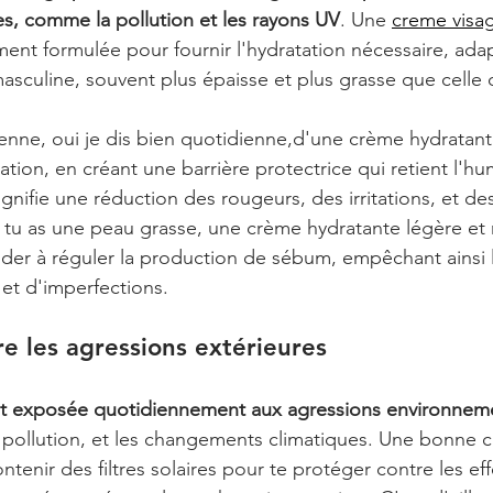
es, comme la pollution et les rayons UV
. Une 
creme visa
ment formulée pour fournir l'hydratation nécessaire, ada
asculine, souvent plus épaisse et plus grasse que celle
ienne, oui je dis bien quotidienne,d'une crème hydratant
ation, en créant une barrière protectrice qui retient l'hum
gnifie une réduction des rougeurs, des irritations, et de
i tu as une peau grasse, une crème hydratante légère et
r à réguler la production de sébum, empêchant ainsi l
 et d'imperfections.
re les agressions extérieures
st exposée quotidiennement aux agressions environnem
a pollution, et les changements climatiques. Une bonne 
nir des filtres solaires pour te protéger contre les eff