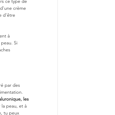
rs ce type de 
s d'une crème 
e d'être 
ent à 
 peau. Si 
aches 
ré par des 
imentation. 
luronique, les 
r la peau, et à 
e, tu peux 