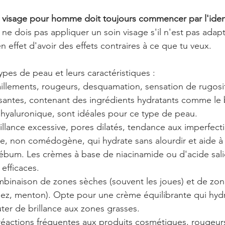
 visage pour homme doit toujours commencer par l'ident
u ne dois pas appliquer un soin visage s'il n'est pas adap
n effet d'avoir des effets contraires à ce que tu veux. 
types de peau et leurs caractéristiques :
iraillements, rougeurs, desquamation, sensation de rugosi
ssantes, contenant des ingrédients hydratants comme le 
e hyaluronique, sont idéales pour ce type de peau.
rillance excessive, pores dilatés, tendance aux imperfectio
, non comédogène, qui hydrate sans alourdir et aide à r
ébum. Les crèmes à base de niacinamide ou d'acide salic
 efficaces.
mbinaison de zones sèches (souvent les joues) et de zon
 nez, menton). Opte pour une crème équilibrante qui hydr
ter de brillance aux zones grasses.
 réactions fréquentes aux produits cosmétiques, rougeurs