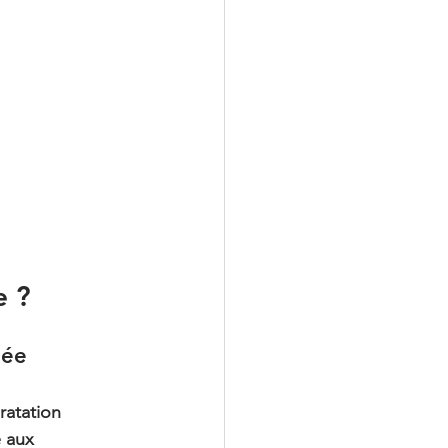
e ?
tée
ratation 
 aux 