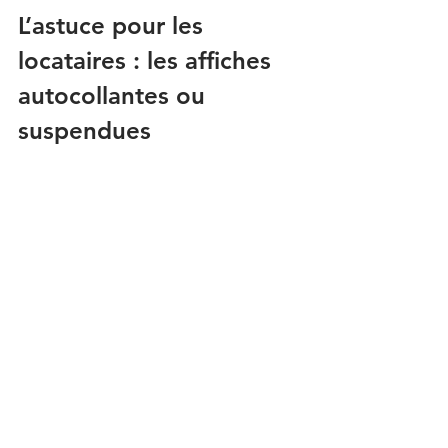
L’astuce pour les 
locataires : les affiches 
autocollantes ou 
suspendues
Si tu ne peux pas faire de trous dans 
les murs, opte pour des systèmes de 
suspension en bois magnétique, ou 
des affiches autocollantes 
repositionnables. Tu peux ainsi 
personnaliser ton intérieur 
sans 
l’abîmer
, et garder ton esprit voyageur 
bien vivant.
Une idée cadeau 
originale pour homme