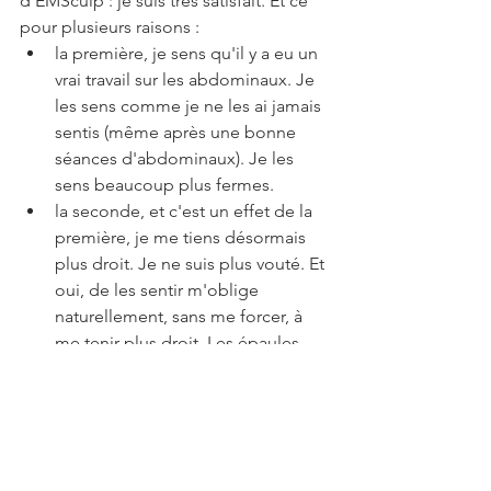
d'EMSculp : je suis très satisfait. Et ce 
pour plusieurs raisons : 
la première, je sens qu'il y a eu un 
vrai travail sur les abdominaux. Je 
les sens comme je ne les ai jamais 
sentis (même après une bonne 
séances d'abdominaux). Je les 
sens beaucoup plus fermes.
la seconde, et c'est un effet de la 
première, je me tiens désormais 
plus droit. Je ne suis plus vouté. Et 
oui, de les sentir m'oblige 
naturellement, sans me forcer, à 
me tenir plus droit. Les épaules 
sont du coup plus mises en avant 
aussi, bref, j'ai une bien meilleure 
allure qu'avant.
ensuite, l'effet est visible. Alors, 
bien entendu, je n'ai pas un ventre 