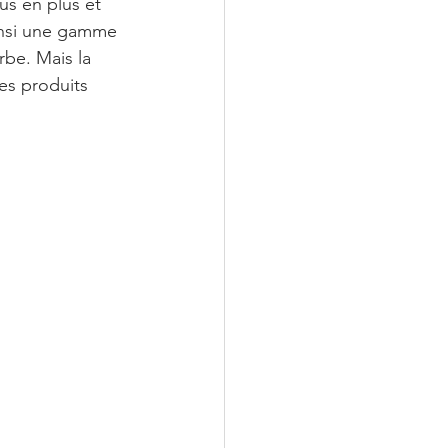
us en plus et 
insi une gamme 
be. Mais la 
es produits 