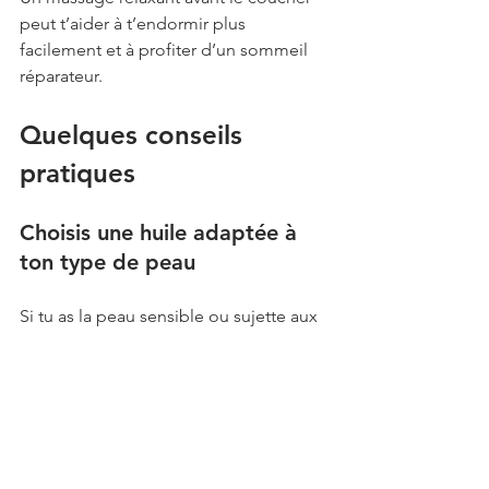
peut t’aider à t’endormir plus 
facilement et à profiter d’un sommeil 
réparateur.
Quelques conseils 
pratiques
Choisis une huile adaptée à 
ton type de peau
Si tu as la peau sensible ou sujette aux 
allergies, privilégie des huiles 
naturelles et sans parfum.
Utilise une huile qui glisse bien
Une bonne huile de massage ne doit 