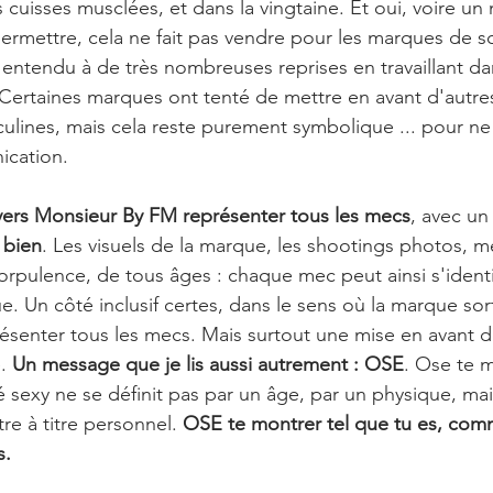
cuisses musclées, et dans la vingtaine. Et oui, voire un
permettre, cela ne fait pas vendre pour les marques de 
ai entendu à de très nombreuses reprises en travaillant da
Certaines marques ont tenté de mettre en avant d'autre
ulines, mais cela reste purement symbolique ... pour ne
ication. 
avers Monsieur By FM représenter tous les mecs
, avec un 
e bien
. Les visuels de la marque, les shootings photos, m
rpulence, de tous âges : chaque mec peut ainsi s'identif
. Un côté inclusif certes, dans le sens où la marque sort
ésenter tous les mecs. Mais surtout une mise en avant de
. 
Un message que je lis aussi autrement : OSE
. Ose te 
é sexy ne se définit pas par un âge, par un physique, mai
re à titre personnel.
 OSE te montrer tel que tu es, comm
s.