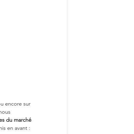
ou encore sur 
nous 
es du marché 
is en avant : 