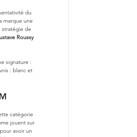
ntativité du 
sa marque une 
 stratégie de 
Gustave Roussy
e signature : 
nis : blanc et 
FM
tte catégorie 
mme jouent sur 
 pour avoir un 