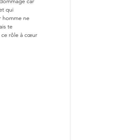
la dommage car 
et qui 
ur homme ne 
ais te 
ce rôle à cœur 