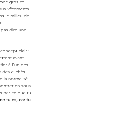
 mec gros et 
sous-vêtements. 
ns le milieu de 
s 
 pas dire une 
concept clair : 
ettent avant 
ier à l'un des 
 des clichés 
 la normalité 
montrer en sous-
s par ce que tu 
e tu es, car tu 