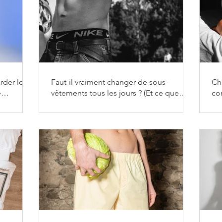
der le
Faut-il vraiment changer de sous-
Chi
e
vêtements tous les jours ? (Et ce que
co
font vraiment les hommes)
do