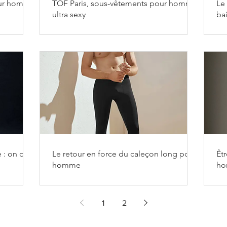
our homme
TOF Paris, sous-vêtements pour homme
Le 
ultra sexy
ba
 : on ose
Le retour en force du caleçon long pour
Êt
homme
ho
lin
1
2