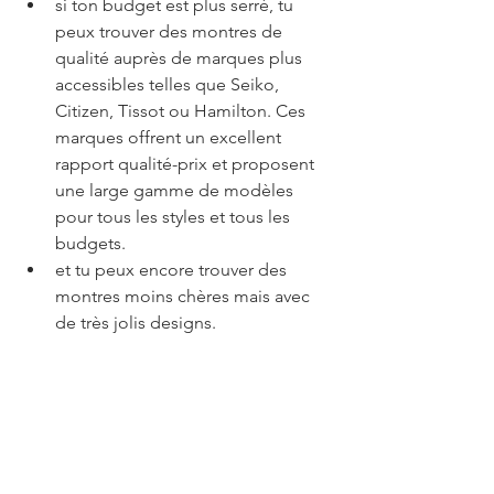
si ton budget est plus serré, tu 
peux trouver des montres de 
qualité auprès de marques plus 
accessibles telles que Seiko, 
Citizen, Tissot ou Hamilton. Ces 
marques offrent un excellent 
rapport qualité-prix et proposent 
une large gamme de modèles 
pour tous les styles et tous les 
budgets.
et tu peux encore trouver des 
montres moins chères mais avec 
de très jolis designs.
Concernant le mouvement, tu as le 
choix entre deux types principaux :
Le mouvement à quartz :
 le 
mouvement à quartz est précis, 
fiable et ne nécessite pas 