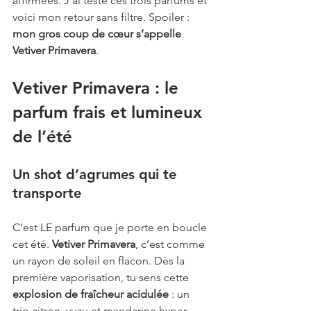
affirmées. J’ai testé ces trois parfums et 
voici mon retour sans filtre. Spoiler : 
mon gros coup de cœur s’appelle 
Vetiver Primavera
.
Vetiver Primavera : le 
parfum frais et lumineux 
de l’été
Un shot d’agrumes qui te 
transporte
C’est LE parfum que je porte en boucle 
cet été. 
Vetiver Primavera
, c’est comme 
un rayon de soleil en flacon. Dès la 
première vaporisation, tu sens cette 
explosion de fraîcheur acidulée
 : un 
trio citron, yuzu et mandarine hyper 