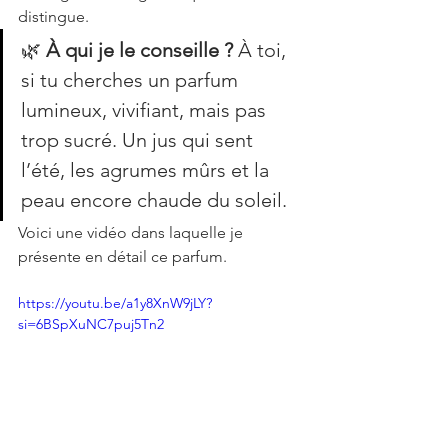
distingue.
🌿 
À qui je le conseille ?
 À toi, 
si tu cherches un parfum 
lumineux, vivifiant, mais pas 
trop sucré. Un jus qui sent 
l’été, les agrumes mûrs et la 
peau encore chaude du soleil.
Voici une vidéo dans laquelle je 
présente en détail ce parfum.
https://youtu.be/a1y8XnW9jLY?
si=6BSpXuNC7puj5Tn2