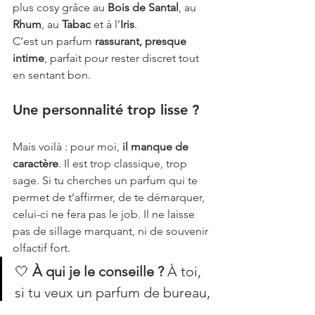
plus cosy grâce au 
Bois de Santal
, au 
Rhum
, au 
Tabac
 et à l’
Iris
.
C’est un parfum 
rassurant, presque 
intime
, parfait pour rester discret tout 
en sentant bon.
Une personnalité trop lisse ?
Mais voilà : pour moi, 
il manque de 
caractère
. Il est trop classique, trop 
sage. Si tu cherches un parfum qui te 
permet de t’affirmer, de te démarquer, 
celui-ci ne fera pas le job. Il ne laisse 
pas de sillage marquant, ni de souvenir 
olfactif fort.
🤍 
À qui je le conseille ?
 À toi, 
si tu veux un parfum de bureau, 
facile à porter, qui va avec tout, 