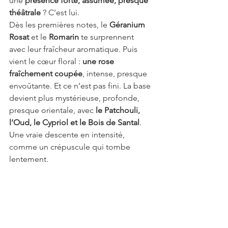
une 
présence forte, assumée, presque 
théâtrale
 ? C’est lui.
Dès les premières notes, le 
Géranium 
Rosat
 et le 
Romarin
 te surprennent 
avec leur fraîcheur aromatique. Puis 
vient le cœur floral : 
une rose 
fraîchement coupée
, intense, presque 
envoûtante. Et ce n’est pas fini. La base 
devient plus mystérieuse, profonde, 
presque orientale, avec 
le Patchouli, 
l’Oud, le Cypriol et le Bois de Santal
. 
Une vraie descente en intensité, 
comme un crépuscule qui tombe 
lentement.