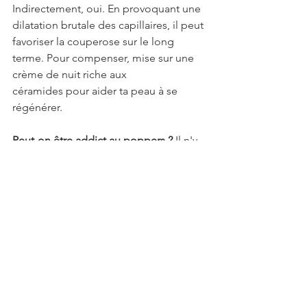
Indirectement, oui. En provoquant une 
dilatation brutale des capillaires, il peut 
favoriser la couperose sur le long 
terme. Pour compenser, mise sur une 
crème de nuit riche aux 
céramides pour aider ta peau à se 
régénérer.
Peut-on être addict au poppers ?
 Il n'y 
a pas de dépendance physique 
prouvée comme avec la nicotine, mais 
une dépendance psychologique peut 
s'installer : l'impression de ne plus 
pouvoir s'amuser ou avoir de rapports 
sexuels sans le "petit plus" du flacon.
Que faire en cas de brûlure sur le nez ?
Ne gratte surtout pas. Applique un 
baume réparateur ou une huile visage 