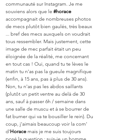
communauté sur Instagram. Je me 
souviens alors que le 
#horace
accompagnait de nombreuses photos 
de mecs plutôt bien gaulés, très beaux 
... bref des mecs auxquels on voudrait 
tous ressembler. Mais justement, cette 
image de mec parfait était un peu 
éloignée de la réalité, me concernant 
en tout cas ! Oui, quand tu te lèves le 
matin tu n'as pas la gueule magnifique 
(enfin, à 15 ans, pas à plus de 30 ans). 
Non, tu n'as pas les abdos saillants 
(plutôt un petit ventre au delà de 30 
ans, sauf à passer 6h / semaine dans 
une salle de muscu et à se bourrer de 
fat burner qui va te bousiller le rein). Du 
coup, j'aimais beaucoup voir la com' 
d'
Horace
mais je me suis toujours 
posé la question : suis-je un homme 