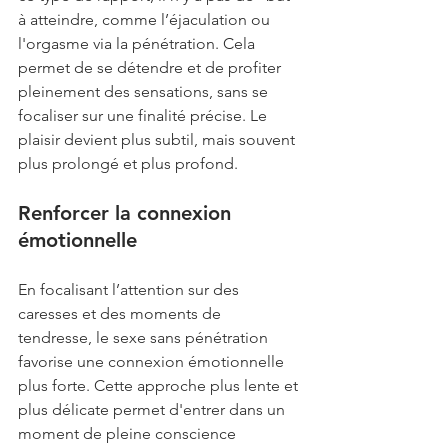
à atteindre, comme l’éjaculation ou 
l'orgasme via la pénétration. Cela 
permet de se détendre et de profiter 
pleinement des sensations, sans se 
focaliser sur une finalité précise. Le 
plaisir devient plus subtil, mais souvent 
plus prolongé et plus profond.
Renforcer la connexion 
émotionnelle
En focalisant l’attention sur des 
caresses et des moments de 
tendresse, le sexe sans pénétration 
favorise une connexion émotionnelle 
plus forte. Cette approche plus lente et 
plus délicate permet d'entrer dans un 
moment de pleine conscience 