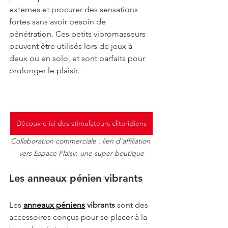
externes et procurer des sensations 
fortes sans avoir besoin de 
pénétration. Ces petits vibromasseurs 
peuvent être utilisés lors de jeux à 
deux ou en solo, et sont parfaits pour 
prolonger le plaisir.
Découvre ici des stimulateurs clitoridiens
Collaboration commerciale : lien d'affiliation 
vers Espace Plaisir, une super boutique
Les anneaux pénien vibrants
Les 
anneaux péniens
 vibrants
 sont des 
accessoires conçus pour se placer à la 