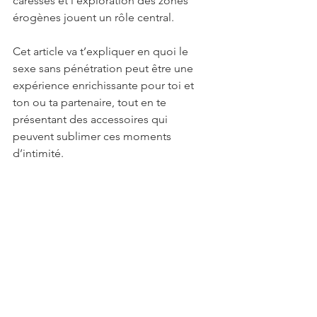
caresses et l'exploration des zones 
érogènes jouent un rôle central.
Cet article va t’expliquer en quoi le 
sexe sans pénétration peut être une 
expérience enrichissante pour toi et 
ton ou ta partenaire, tout en te 
présentant des accessoires qui 
peuvent sublimer ces moments 
d’intimité.