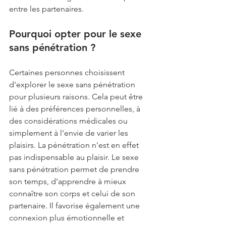
entre les partenaires.
Pourquoi opter pour le sexe 
sans pénétration ?
Certaines personnes choisissent 
d'explorer le sexe sans pénétration 
pour plusieurs raisons. Cela peut être 
lié à des préférences personnelles, à 
des considérations médicales ou 
simplement à l'envie de varier les 
plaisirs. La pénétration n'est en effet 
pas indispensable au plaisir. Le sexe 
sans pénétration permet de prendre 
son temps, d’apprendre à mieux 
connaître son corps et celui de son 
partenaire. Il favorise également une 
connexion plus émotionnelle et 