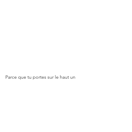
Parce que tu portes sur le haut un 
produit monochrome, tu vas 
également pouvoir te permettre te 
jouer avec les couleurs de jeans (ou de 
pantalons chinos) et apporter un peu 
de fantaisie, de personnalité, tout en 
restant dans un style minimaliste. 
Pourquoi pas un pantalon jaune avec 