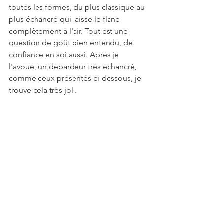
toutes les formes, du plus classique au 
plus échancré qui laisse le flanc 
complètement à l'air. Tout est une 
question de goût bien entendu, de 
confiance en soi aussi. Après je 
l'avoue, un débardeur très échancré, 
comme ceux présentés ci-dessous, je 
trouve cela très joli.
Clique ici pour trouver ces débardeurs chez Inderwear
Mais tu as les débardeurs de sport plus 
classiques, qui contiennent 
notamment de la matière mesh pour 