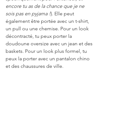
encore tu as de la chance que je ne 
sois pas en pyjama !
). Elle peut 
également être portée avec un t-shirt, 
un pull ou une chemise. Pour un look 
décontracté, tu peux porter la 
doudoune oversize avec un jean et des 
baskets. Pour un look plus formel, tu 
peux la porter avec un pantalon chino 
et des chaussures de ville.
Comment bien choisir sa 
veste d'hiver ?
Lorsque tu choisis une veste d'hiver, il 
est important de prendre en compte 
plusieurs facteurs, notamment :