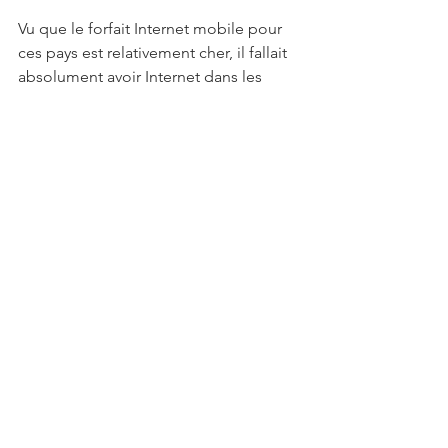
Vu que le forfait Internet mobile pour 
ces pays est relativement cher, il fallait 
absolument avoir Internet dans les 
hôtels sur place. C'était donc mon 
critère essentiel dans le choix de mes 
hôtels sur place.
Les papiers
Ces pays ne faisant pas partie de 
l'Union Européenne, il est préférable 
de regarder avant de partir les papiers 
qu'il est nécessaire d'apporter avec soi. 
Finalement, pour ces pays, une carte 
d'identité et un passeport suffisent, 
aucun visa n'est nécessaire.