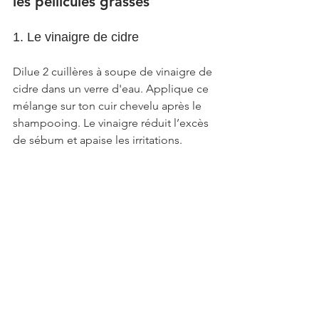
les pellicules grasses
1. Le vinaigre de cidre
Dilue 2 cuillères à soupe de vinaigre de 
cidre dans un verre d'eau. Applique ce 
mélange sur ton cuir chevelu après le 
shampooing. Le vinaigre réduit l’excès 
de sébum et apaise les irritations.
2. L’huile essentielle de tea tree
Ajoute quelques gouttes d’huile 
essentielle de tea tree à ton 
shampooing habituel. Grâce à ses 
propriétés antifongiques et anti-
inflammatoires, elle combat 
efficacement le Malassezia et apaise 
les démangeaisons. Veille à ne pas en 