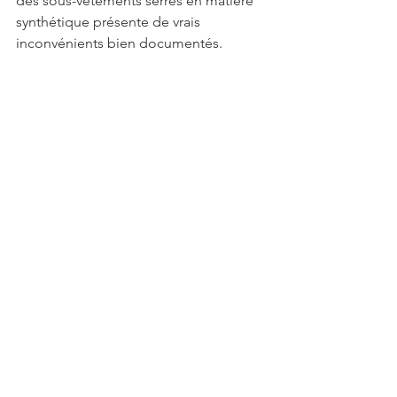
des sous-vêtements serrés en matière 
synthétique présente de vrais 
inconvénients bien documentés.