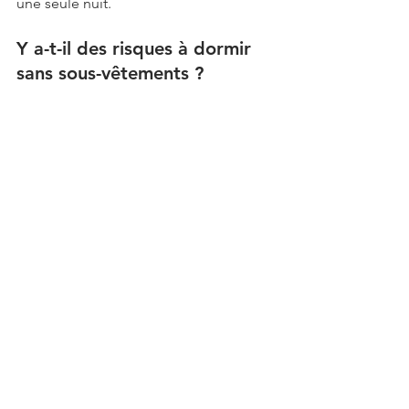
une seule nuit.
Y a-t-il des risques à dormir 
sans sous-vêtements ?
Aucun risque médical avéré pour un 
homme en bonne santé. Il faut 
simplement veiller à changer ses draps 
régulièrement (une fois par semaine 
est recommandé) pour maintenir une 
bonne hygiène de literie. En cas de 
fuites urinaires nocturnes ou de 
problèmes cutanologiques 
spécifiques, un caleçon ample en 
coton reste l'option la plus adaptée.
Que porter pour dormir si on 
ne veut pas être 