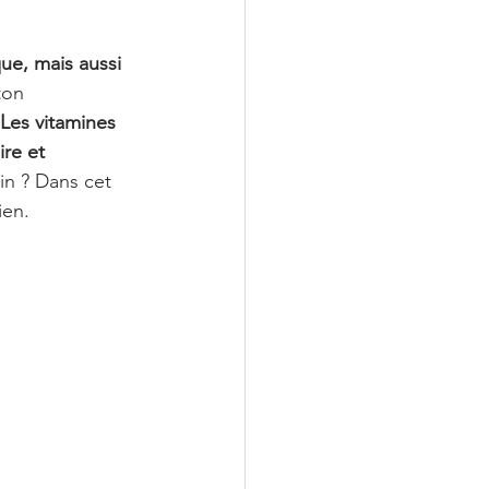
ue, mais aussi 
ton 
Les vitamines 
re et 
in ? Dans cet 
ien.