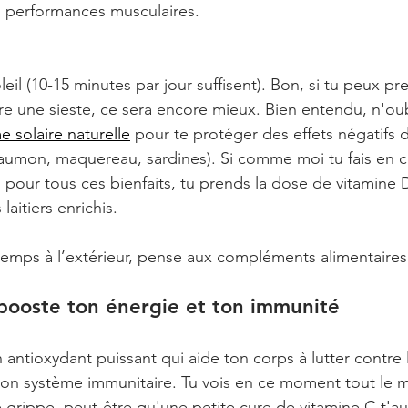
s performances musculaires.
eil (10-15 minutes par jour suffisent). Bon, si tu peux pr
ire une sieste, ce sera encore mieux. Bien entendu, n'ou
e solaire naturelle
 pour te protéger des effets négatifs du
saumon, maquereau, sardines). Si comme moi tu fais en
 pour tous ces bienfaits, tu prends la dose de vitamine 
laitiers enrichis.
temps à l’extérieur, pense aux compléments alimentaires
 booste ton énergie et ton immunité
 antioxydant puissant qui aide ton corps à lutter contre 
r ton système immunitaire. Tu vois en ce moment tout le 
rippe, peut-être qu'une petite cure de vitamine C t'au