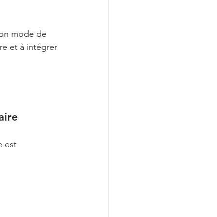
 ton mode de 
re et à intégrer 
aire
e est 