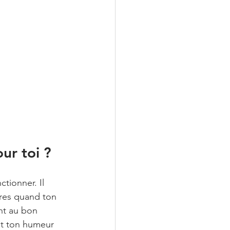
ur toi ?
tionner. Il 
ires quand ton 
ent au bon 
nt ton humeur 