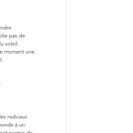
endre 
blie pas de 
 soleil. 
 ce moment une 
D.
.
les radicaux 
monde à un 
rait permis de 