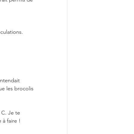
culations.
ntendait 
e les brocolis 
C. Je te 
à faire ! 