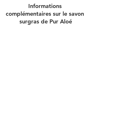
Informations 
complémentaires sur le savon 
surgras de Pur Aloé
Pour acheter les produits Pur Aloé, 
cliquez ici
Site web : 
https://boutique.cieldazur.com/
Prix du savon surgras de Pur Aloé : 
6,90€ les 90g.
Soin du visage
Voir tout
Posts récents