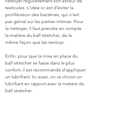
nettoyer régulièrement son étireur de 
testicules. L'idée ici est d'éviter la 
prolifération des bactéries, qui n'est 
pas génial sur les parties intimes. Pour 
le nettoyer, il faut prendre en compte 
la matière du ball stretcher, de la 
même façon que les sextoys.
Enfin, pour que la mise en place du 
ball stretcher se fasse dans le plus 
confort, il est recommandé d'appliquer 
un lubrifiant. Ici aussi, on va choisir un 
lubrifiant en rapport avec la matière du 
ball stretcher.
Voilà, maintenant tu sais tout sur le ball 
stretcher. Alors il y en a de différentes 
formes, certains étant spécialisés pour 
le bondage (avec possibilité d'attacher 