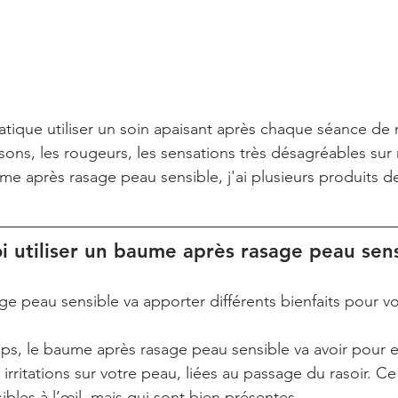
matique utiliser un soin apaisant après chaque séance de 
sons, les rougeurs, les sensations très désagréables sur
me après rasage peau sensible, j'ai plusieurs produits de
i utiliser un baume après rasage peau sens
e peau sensible va apporter différents bienfaits pour v
s, le baume après rasage peau sensible va avoir pour e
s irritations sur votre peau, liées au passage du rasoir. C
ibles à l’œil, mais qui sont bien présentes.