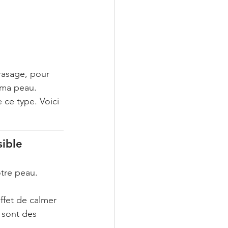
rasage, pour 
 ma peau. 
 ce type. Voici 
ible
otre peau.
ffet de calmer 
e sont des 