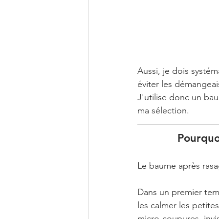
Aussi, je dois systé
éviter les démangeai
J'utilise donc un bau
ma sélection.
Pourquo
Le baume après rasag
Dans un premier temp
les calmer les petite
micro-coupures, invis