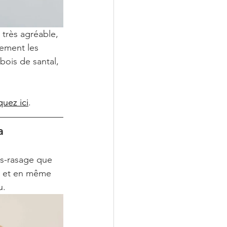
très agréable, 
tement les 
bois de santal, 
quez ici
.
a
ès-rasage que 
s et en même 
u.