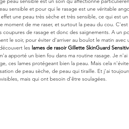
e peau sensible est un soin qu'affectionne particulièrem
au sensible et pour qui le rasage est une véritable ango
 effet une peau très sèche et très sensible, ce qui est un 
 le moment de me raser, et surtout la peau du cou. C'est 
es coupures de rasage et donc des saignements. A un po
nt le soir, pour éviter d'arriver au boulot le matin avec 
 découvert les 
lames de rasoir Gillette SkinGuard Sensitiv
m'a apporté un bien fou dans ma routine rasage. Je n'ai 
ge, ces lames protégeant bien la peau. Mais cela n'évite 
sation de peau sèche, de peau qui tiraille. Et j'ai toujou
visibles, mais qui ont besoin d'être soulagées.