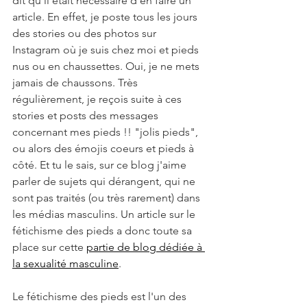
dit qu'il était nécessaire d'en faire un 
article. En effet, je poste tous les jours 
des stories ou des photos sur 
Instagram où je suis chez moi et pieds 
nus ou en chaussettes. Oui, je ne mets 
jamais de chaussons. Très 
régulièrement, je reçois suite à ces 
stories et posts des messages 
concernant mes pieds !! "jolis pieds", 
ou alors des émojis coeurs et pieds à 
côté. Et tu le sais, sur ce blog j'aime 
parler de sujets qui dérangent, qui ne 
sont pas traités (ou très rarement) dans 
les médias masculins. Un article sur le 
fétichisme des pieds a donc toute sa 
place sur cette 
partie de blog dédiée à 
la sexualité masculine
.
Le fétichisme des pieds est l'un des 