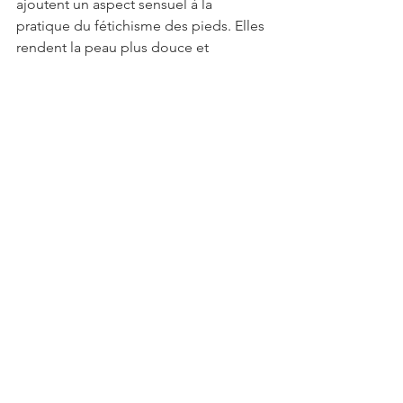
ajoutent un aspect sensuel à la 
pratique du fétichisme des pieds. Elles 
rendent la peau plus douce et 
hydratée, tout en apportant une odeur 
agréable. Tu peux masser les pieds de 
ton partenaire avec une crème 
parfumée, ce qui rendra l’expérience 
encore plus plaisante pour les deux 
parties. Les pieds bien soignés sont 
souvent un facteur d’attraction dans le 
fétichisme, donc prendre soin de cette 
zone est essentiel.
Tu veux allez plus loin, dans ce cas 
utilise des crèmes et huiles de 
massage comestible, tu pourras ainsi 
combiner le massage et la possibilité 
de lécher les pieds !