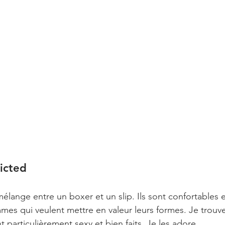
icted
élange entre un boxer et un slip. Ils sont confortables e
mmes qui veulent mettre en valeur leurs formes. Je trouve
 particulièrement sexy et bien faits. Je les adore.