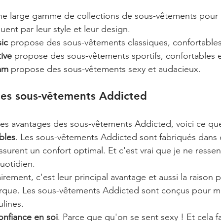
e large gamme de collections de sous-vêtements pour
uent par leur style et leur design.
sic
 propose des sous-vêtements classiques, confortables
tive
 propose des sous-vêtements sportifs, confortables 
lam
 propose des sous-vêtements sexy et audacieux.
des sous-vêtements Addicted
les avantages des sous-vêtements Addicted, voici ce que 
ables
. Les sous-vêtements Addicted sont fabriqués dans 
assurent un confort optimal. Et c'est vrai que je ne ress
quotidien.
airement, c'est leur principal avantage et aussi la raison 
rque. Les sous-vêtements Addicted sont conçus pour me
lines.
confiance en soi
. Parce que qu'on se sent sexy ! Et cela 