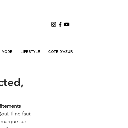
MODE
LIFESTYLE
COTE D'AZUR
cted,
vêtements 
ui, il ne faut 
e marque sur 