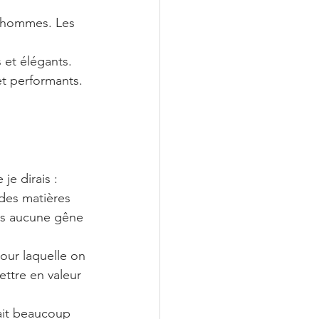
 hommes. Les 
 et élégants.
et performants.
je dirais :
des matières 
ens aucune gêne 
pour laquelle on 
ttre en valeur 
fait beaucoup 