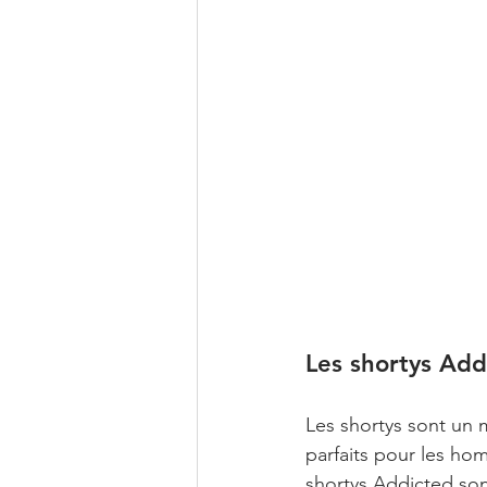
Les shortys Add
Les shortys sont un m
parfaits pour les ho
shortys Addicted sont