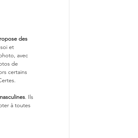
ropose des 
soi et 
 photo, avec 
hotos de 
ors certains 
Certes. 
masculines
. Ils 
ter à toutes 