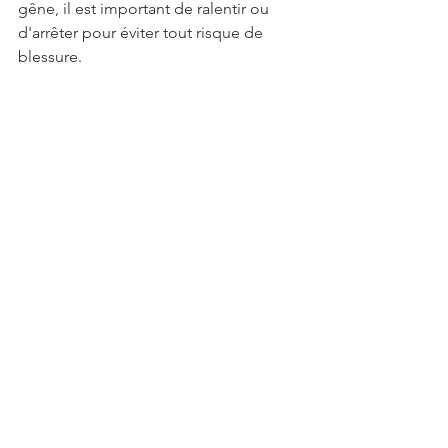
gêne, il est important de ralentir ou 
d'arrêter pour éviter tout risque de 
blessure.
Utiliser un code de sécurité
Comme pour toutes les pratiques 
sexuelles un peu plus intenses, l’usage 
d’un code de sécurité est 
recommandé. Ce mot ou geste 
permettra à ton partenaire de signaler 
immédiatement s'il ou elle ressent de 
la douleur ou souhaite arrêter 
l’expérience.
Prendre soin de l'hygiène
Le respect des règles d'hygiène est 