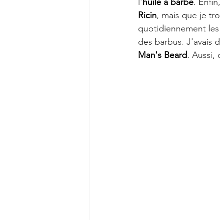
l'
huile à barbe
. Enfi
Ricin
, mais que je tr
quotidiennement les
des barbus. J'avais 
Man's Beard
. Aussi,