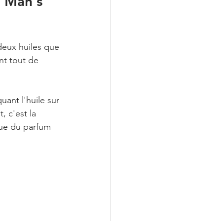
e Man's 
deux huiles que 
nt tout de 
uant l'huile sur 
, c'est la 
gue du parfum 