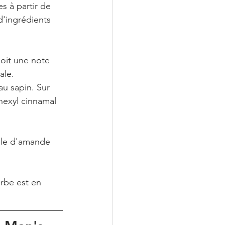
s à partir de 
d'ingrédients 
soit une note 
ale.
au sapin. Sur 
'hexyl cinnamal 
ile d'amande 
arbe est en 