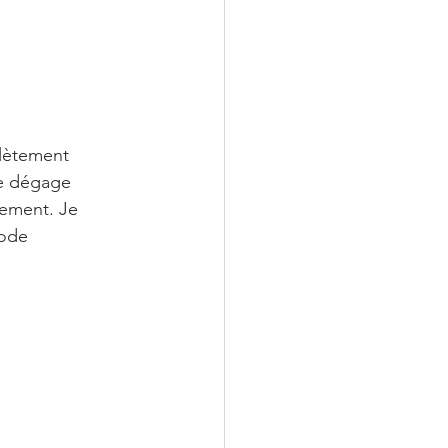
plètement 
se dégage 
lement. Je 
mode 