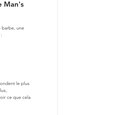
e Man's 
e barbe, une 
:
ondent le plus 
lus, 
oir ce que cela 