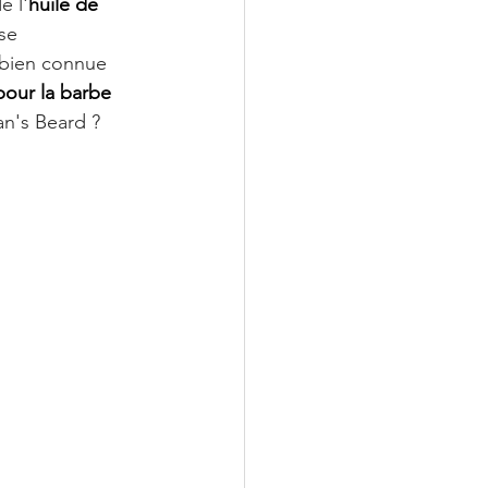
e l'
huile de 
se 
 bien connue 
pour la barbe 
an's Beard ?