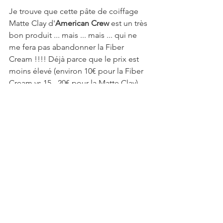
Je trouve que cette pâte de coiffage 
Matte Clay d'
American Crew
 est un très 
bon produit ... mais ... mais ... qui ne 
me fera pas abandonner la Fiber 
Cream !!!! Déjà parce que le prix est 
moins élevé (environ 10€ pour la Fiber 
Cream vs 15 - 20€ pour la Matte Clay). 
Mais aussi parce que je suis plus 
satisfait du résultat final.
Attention, comme je sais que, comme 
moi, vous êtes de plus en plus 
nombreux à aller vers des produits à la 
composition naturelle, cette pâte de 
coiffage contient du petrolatum, du 
paraben et du phénoxyethanol. 
Soin capillaire