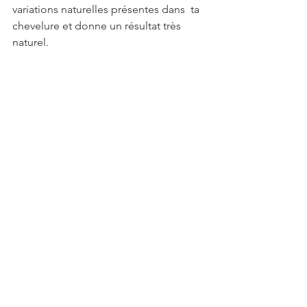
variations naturelles présentes dans  ta 
chevelure et donne un résultat très 
naturel.
Les traitements médicaux
Certaines personnes préfèrent les 
solutions médicales comme la greffe 
de cheveux. Elle permet de restaurer 
les zones dégarnies. La restauration 
capillaire consiste à 
extraire des 
follicules sains à l'arrière
 et sur les 
côtés du cuir chevelu. Elles sont 
réimplantées ensuite dans  la zone ou 
le site de dégarnissement pour 
stimuler la croissance des cheveux. 
Trois techniques te permettent de 
réaliser la restauration capillaire.