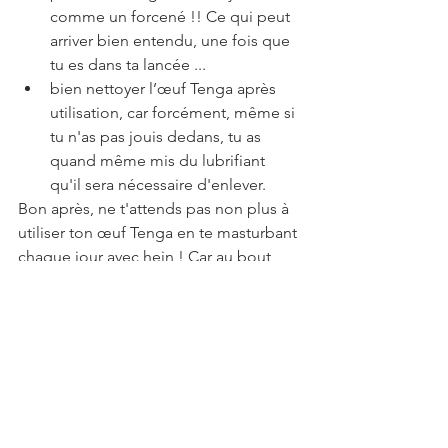
comme un forcené !! Ce qui peut 
arriver bien entendu, une fois que 
tu es dans ta lancée ...
bien nettoyer l’œuf Tenga après 
utilisation, car forcément, même si 
tu n'as pas jouis dedans, tu as 
quand même mis du lubrifiant 
qu'il sera nécessaire d'enlever.
Bon après, ne t'attends pas non plus à 
utiliser ton œuf Tenga en te masturbant 
chaque jour avec hein ! Car au bout 
d'un moment l’œuf va finir par se 
détendre, et donc les sensations 
seront moins agréables.
Mon avis sur les œufs 
Tenga