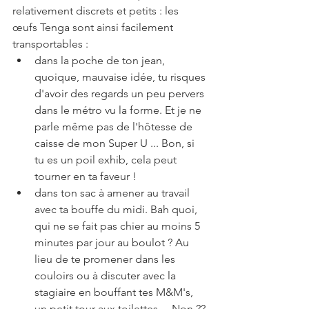
relativement discrets et petits : les 
œufs Tenga sont ainsi facilement 
transportables :
dans la poche de ton jean, 
quoique, mauvaise idée, tu risques 
d'avoir des regards un peu pervers 
dans le métro vu la forme. Et je ne 
parle même pas de l'hôtesse de 
caisse de mon Super U ... Bon, si 
tu es un poil exhib, cela peut 
tourner en ta faveur !
dans ton sac à amener au travail 
avec ta bouffe du midi. Bah quoi, 
qui ne se fait pas chier au moins 5 
minutes par jour au boulot ? Au 
lieu de te promener dans les 
couloirs ou à discuter avec la 
stagiaire en bouffant tes M&M's, 
un petit tour aux toilettes ... Non ?? 