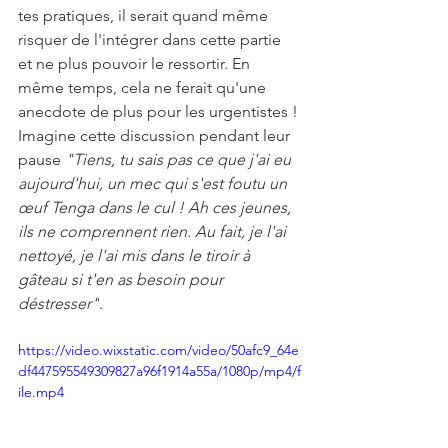
tes pratiques, il serait quand même 
risquer de l'intégrer dans cette partie 
et ne plus pouvoir le ressortir. En 
même temps, cela ne ferait qu'une 
anecdote de plus pour les urgentistes ! 
Imagine cette discussion pendant leur 
pause 
"Tiens, tu sais pas ce que j'ai eu 
aujourd'hui, un mec qui s'est foutu un 
œuf Tenga dans le cul ! Ah ces jeunes, 
ils ne comprennent rien. Au fait, je l'ai 
nettoyé, je l'ai mis dans le tiroir à 
gâteau si t'en as besoin pour 
déstresser"
. 
https://video.wixstatic.com/video/50afc9_64e
df447595549309827a96f1914a55a/1080p/mp4/f
ile.mp4