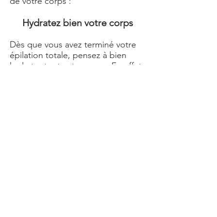
de votre corps :
Hydratez bien votre corps
Dès que vous avez terminé votre
épilation totale, pensez à bien
hydrater tout votre corps. En effet,
votre peau a été agressée par la
cire ou la crème dépilatoire. Le fait
d'appliquer une soin hydratant sur
votre corps va permettre de
l'apaiser.
Gommez l'ensemble de votre
corps
Le lendemain de votre séances
d'épilation, n'hésitez pas à faire un
gommage du corps complet, pour
éviter l'apparition des poils