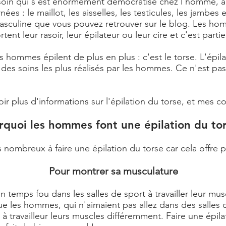
soin qui s'est énormément démocratisé chez l'homme, à t
es : le maillot, les aisselles, les testicules, les jambes 
n masculine que vous pouvez retrouver sur le blog. Les ho
ortent leur rasoir, leur épilateur ou leur cire et c'est par
es hommes épilent de plus en plus : c'est le torse. L'ép
n des soins les plus réalisés par les hommes. Ce n'est pa
voir plus d'informations sur l'épilation du torse, et mes co
rquoi les hommes font une épilation du tor
nombreux à faire une épilation du torse car cela offre p
Pour montrer sa musculature
ps fou dans les salles de sport à travailler leur muscul
e les hommes, qui n'aimaient pas allez dans des salles de
 travailleur leurs muscles différemment. Faire une épila