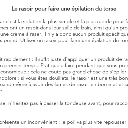
Le rasoir pour faire une épilation du torse
r c'est la solution la plus simple et la plus rapide pour f
s ont un rasoir dans leur salle de bain, ainsi qu'un pro
 une crème à raser. Il n'y a donc aucun produit spécifiqu
us prend. Utiliser un rasoir pour faire une épilation du 
ait rapidement : il suffit juste d'appliquer un produit de r
 un premier temps. Pratique à faire pendant que vous pr
 économique : cela ne coute pas grand chose de s'épiler l
indolore : si vous êtes douillets, le rasoir est une très b
 quand même à avoir des lames de rasoir en bon état et s
e.
rse, n'hésitez pas à passer la tondeuse avant, pour raccour
présente un inconvénient : le poil va plus vite repousser 