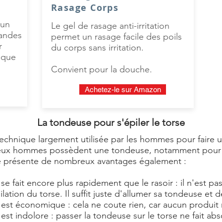
Rasage Corps
 un
Le gel de rasage anti-irritation
bandes
permet un rasage facile des poils
r
du corps sans irritation.
ique
Convient pour la douche.
Achetez-le sur Amazon
La tondeuse pour s'épiler le torse
chnique largement utilisée par les hommes pour faire un
reux hommes possèdent une tondeuse, notamment pou
use présente de nombreux avantages également :
 se fait encore plus rapidement que le rasoir : il n'est pa
ation du torse. Il suffit juste d'allumer sa tondeuse et
e est économique : cela ne coute rien, car aucun produit 
 est indolore : passer la tondeuse sur le torse ne fait a