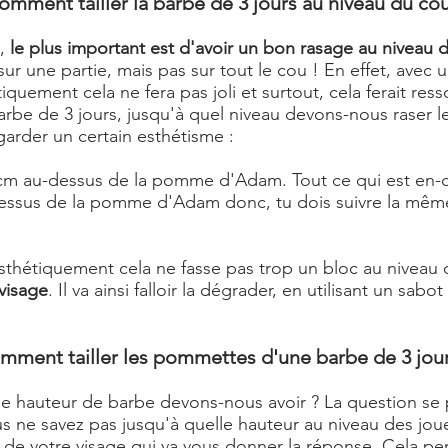
omment tailler la barbe de 3 jours au niveau du cou
s,
le plus important est d'avoir un bon rasage au niveau 
sur une partie, mais pas sur tout le cou ! En effet, avec 
tiquement cela ne fera pas joli et surtout, cela ferait res
e de 3 jours, jusqu'à quel niveau devons-nous raser le c
arder un certain esthétisme :
 1 cm au-dessus de la pomme d'Adam. Tout ce qui est en-d
dessus de la pomme d'Adam donc, tu dois suivre la mêm
esthétiquement cela ne fasse pas trop un bloc au niveau
visage
. Il va ainsi falloir la dégrader, en utilisant un sab
mment tailler les pommettes d'une barbe de 3 jour
elle hauteur de barbe devons-nous avoir ? La question se
s ne savez pas jusqu'à quelle hauteur au niveau des jou
me de votre visage qui va vous donner la réponse. Cela 