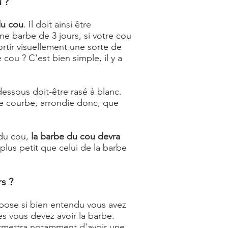
 ?
du cou
. Il doit ainsi être
une barbe de 3 jours, si votre cou
sortir visuellement une sorte de
ou ? C'est bien simple, il y a
essous doit-être rasé à blanc.
e courbe, arrondie donc, que
 du cou,
la barbe du cou devra
ot plus petit que celui de la barbe
s ?
 pose si bien entendu vous avez
es vous devez avoir la barbe.
permettra notamment d'avoir une