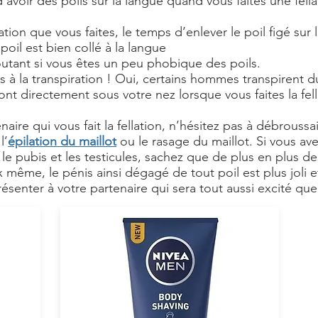
d’avoir des poils sur la langue quand vous faites une fella
ation que vous faites, le temps d’enlever le poil figé sur
oil est bien collé à la langue
outant si vous êtes un peu phobique des poils.
s à la transpiration ! Oui, certains hommes transpirent d
 sont directement sous votre nez lorsque vous faites la fell
aire qui vous fait la fellation, n’hésitez pas à débroussai
l’
épilation du maillot
ou le rasage du maillot. Si vous ave
le pubis et les testicules, sachez que de plus en plus de
x même, le pénis ainsi dégagé de tout poil est plus joli et
senter à votre partenaire qui sera tout aussi excité que 