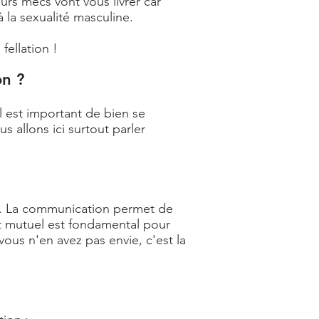
eurs mecs vont vous livrer car
 la sexualité masculine.
fellation !
on ?
l est important de bien se
s allons ici surtout parler
re. La communication permet de
nt mutuel est fondamental pour
vous n'en avez pas envie, c'est la