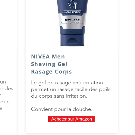
NIVEA Men
Shaving Gel
Rasage Corps
 un
Le gel de rasage anti-irritation
bandes
permet un rasage facile des poils
r
du corps sans irritation.
ique
e
Convient pour la douche.
Acheter sur Amazon