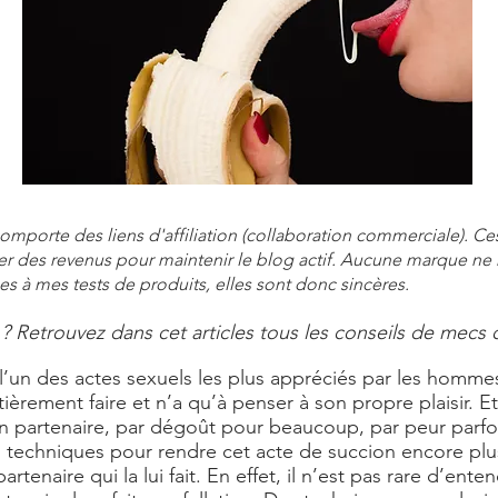
e comporte des liens d'affiliation (collaboration commerciale). 
r des revenus pour maintenir le blog actif. Aucune marque ne
s à mes tests de produits, elles sont donc sincères.
? Retrouvez dans cet articles tous les conseils de mecs q
t l’un des actes sexuels les plus appréciés par les homme
ièrement faire et n’a qu’à penser à son propre plaisir. E
on partenaire, par dégoût pour beaucoup, par peur parfois.
s techniques pour rendre cet acte de succion encore plus
tenaire qui la lui fait. En effet, il n’est pas rare d’ente