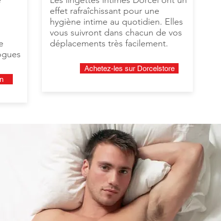
e
Les lingettes intimes Dorcel ont un
effet rafraîchissant pour une
hygiène intime au quotidien. Elles
vous suivront dans chacun de vos
e
déplacements très facilement.
logues
Achetez-les sur Dorcelstore
n