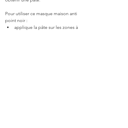
Pour utiliser ce masque maison anti 
point noir : 
applique la pâte sur les zones à 
traiter,
laisse poser 5 minutes maximum, 
car ce masque peut dessécher la 
peau.
rincez à l'eau froide pour resserrer 
les pores.
Masque maison anti 
point noir aux flocons 
d'avoine
Si tu es sportif(ve) et que tu as une 
alimentation healthy, alors tu dois 