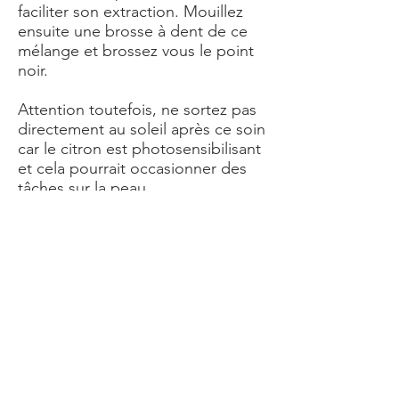
faciliter son extraction. Mouillez
ensuite une brosse à dent de ce
mélange et brossez vous le point
noir.
Attention toutefois, ne sortez pas
directement au soleil après ce soin
car le citron est photosensibilisant
et cela pourrait occasionner des
tâches sur la peau.
Vous avez désormais ces astuces
pour enlever un point noir au
front.
Les derniers articles
Sources d'inspiration